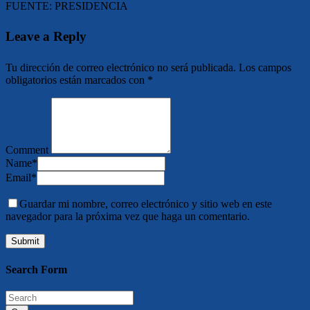
FUENTE: PRESIDENCIA
Leave a Reply
Tu dirección de correo electrónico no será publicada.
Los campos
obligatorios están marcados con
*
Comment
Name
*
Email
*
Guardar mi nombre, correo electrónico y sitio web en este
navegador para la próxima vez que haga un comentario.
Search Form