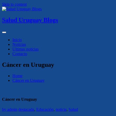
Skip to content
Salud Uruguay Blogs
Inicio
Noticias
Ultimas noticias
Contacto
Cáncer en Uruguay
Home
Cáncer en Uruguay
Cáncer en Uruguay
by
admin
destacada
,
Educación
,
noticia
,
Salud