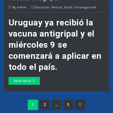
By
Admin
Educación
,
Noticia
,
Salud
,
Uncategorized
Uruguay ya recibió la
vacuna antigripal y el
miércoles 9 se
comenzará a aplicar en
todo el país.
Read More
Navegación
1
2
…
5