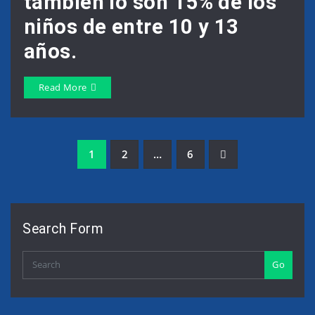
también lo son 15% de los
niños de entre 10 y 13
años.
Read More
Navegación
1
2
…
6
de
entradas
Search Form
Go